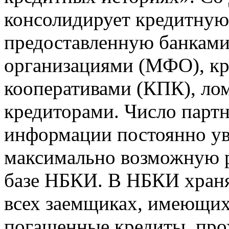
консолидирует кредитну
предоставленную банкам
организациями (МФО), к
кооперативами (КПК), ло
кредиторами. Число парт
информации постоянно уве
максимально возможную р
базе НБКИ. В НБКИ храня
всех заемщиках, имеющи
погашенные кредиты, пр