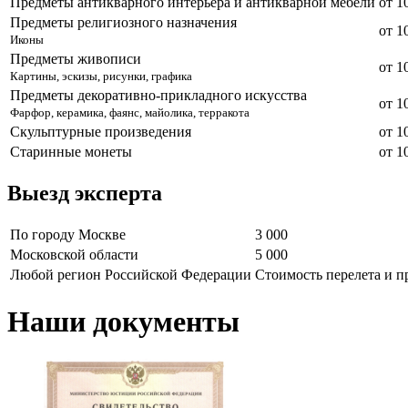
Предметы антикварного интерьера и антикварной мебели
от 1
Предметы религиозного назначения
от 1
Иконы
Предметы живописи
от 1
Картины, эскизы, рисунки, графика
Предметы декоративно-прикладного искусства
от 1
Фарфор, керамика, фаянс, майолика, терракота
Скульптурные произведения
от 1
Старинные монеты
от 1
Выезд эксперта
По городу Москве
3 000
Московской области
5 000
Любой регион Российской Федерации
Стоимость перелета и 
Наши документы