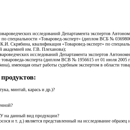
 товароведческих исследований Департамента экспертов Автон
по специальности «Товаровед-эксперт» (диплом ВСБ № 0369800 
К.И. Скрябина, квалификация «Товаровед-эксперт» по специаль
й академией им. Г.В. Плеханова);
товароведческих исследований Департамента экспертов Автоно
 товароведа-эксперта (диплом ВСВ № 1956615 от 01 июля 2005 
на), имеющая опыт работы судебным экспертом в области товар
 продуктов:
ука, минтай, карась и др.)?
венной?
 ТУ на данный вид продукции?
осося и т. д.) является представленный на исследование образец