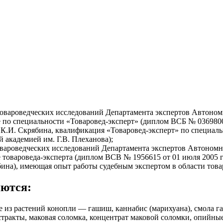
 товароведческих исследований Департамента экспертов Автон
по специальности «Товаровед-эксперт» (диплом ВСБ № 0369800 
К.И. Скрябина, квалификация «Товаровед-эксперт» по специаль
й академией им. Г.В. Плеханова);
товароведческих исследований Департамента экспертов Автоно
 товароведа-эксперта (диплом ВСВ № 1956615 от 01 июля 2005 
на), имеющая опыт работы судебным экспертом в области товар
яются:
ые из растений конопли — гашиш, каннабис (марихуана), смола г
стракты, маковая соломка, концентрат маковой соломки, опийные