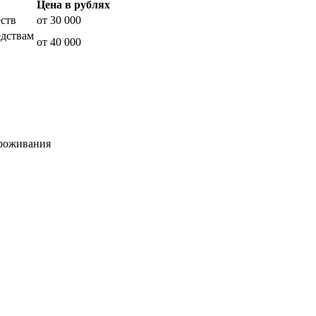
Цена в рублях
ств
от 30 000
едствам
от 40 000
проживания