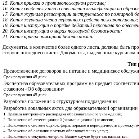
15. Копия приказа о противопожарном режиме;
16. Копия свидетельства о повышении квалификации по образ
17. Копия журнала регистрации инструктажа по пожарной бе
18. Копия журнала учета первичных средств пожаротушения;
19. Копия инструкции о порядке действий персонала по обеспе
20. Копия инструкции о мерах пожарной безопасности;
21. Копия правил пожарной безопасности.
Документы, в количестве более одного листа, должны быть пр
стороне последнего листа. Документы, выделенные курсивом пр
Тип 
Предоставление договоров на питание и медицинское обслужи
Срок получения 45 дней.
Экспертиза образовательных программ на предмет соответств
с законом «Об образовании»
Срок получения 45 дней.
Разработка положения о структурном подразделении
Разработка локальных актов для образовательной организации
1. Правила внутреннего распорядка образовательного учреждения;
2. Положение об аттестационной (экзаменационной) комиссии;
3. Положение о системе оценок, форм, порядке и периодичности промежуто
4. Положение об оказании платных образовательных услуг;
5. Положение о текущем контроле. Вашем случае будет так называться;