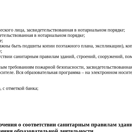
еского лица, засвидетельствованная в нотариальном порядке;
детельствованная в нотариальном порядке;
е;
лжны быть подшиты копии поэтажного плана, экспликации), копи
;
тствии санитарным правилам зданий, строений, сооружений, по
ным требованиям пожарной безопасности, засвидетельствованная
теле. Вся образовательная программа – на электронном носител
 с отметкой банка;
чения о соответствии санитарным правилам здани
ения образовательной деятельности.