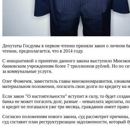
Депутаты Госдумы в первом чтении приняли закон о личном банк
чтении, предполагается, что в 2014 году.
С инициативой о принятии данного закона выступило Минэконо
банковским учреждениям более 7 триллионов рублей. Но по си
за коммунальные услуги.
Олег Фомичев, заместитель главы минэкономразвития, ознако
материальном положении, погасить свои долги по кредиту на 
Если закон "О настоятельности" вступит в силу, то будет соз
банка не может погасить долг, разные – невыплата зарплаты, п
и кредит не погашался уже три месяца, гражданин имеет право
Согласно положениям нового закона, суд рассмотрит причины, 
суд составит план реструктуризации задолженности, который бу