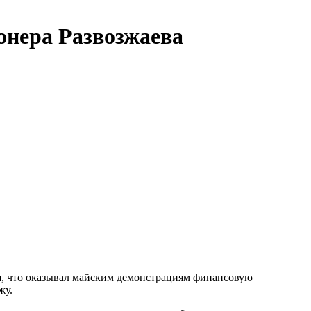
онера Развозжаева
ся, что оказывал майским демонстрациям финансовую
жу.