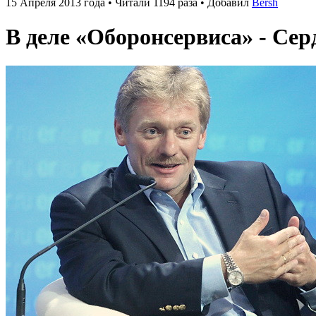
15 Апреля 2013 года • Читали 1194 раза • Добавил
Bersh
В деле «Оборонсервиса» - Се