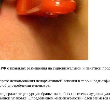
 РФ о правилах размещения на аудиовизуальной и печатной про
апрете использования ненормативной лексики в теле- и радиоэф
ю об употреблении нецензуры.
«содержит нецензурную брань» на любых носителях аудиовизуа
танной упаковке. Определением «нецензурности» слов займется н